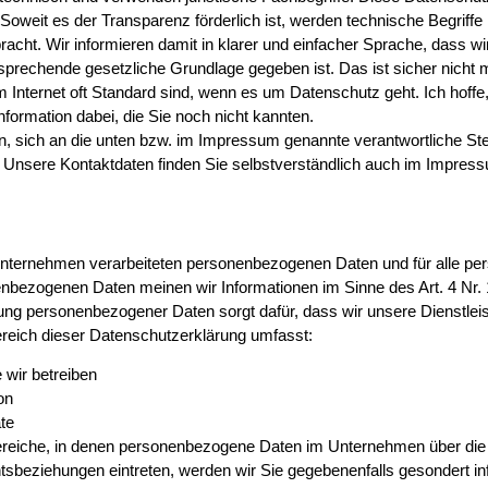
oweit es der Transparenz förderlich ist, werden technische Begriffe l
acht. Wir informieren damit in klarer und einfacher Sprache, dass w
prechende gesetzliche Grundlage gegeben ist. Das ist sicher nicht
im Internet oft Standard sind, wenn es um Datenschutz geht. Ich hoffe
Information dabei, die Sie noch nicht kannten.
n, sich an die unten bzw. im Impressum genannte verantwortliche St
n. Unsere Kontaktdaten finden Sie selbstverständlich auch im Impres
m Unternehmen verarbeiteten personenbezogenen Daten und für alle p
onenbezogenen Daten meinen wir Informationen im Sinne des Art. 4 
itung personenbezogener Daten sorgt dafür, dass wir unsere Dienstl
ereich dieser Datenschutzerklärung umfasst:
e wir betreiben
on
te
 Bereiche, in denen personenbezogene Daten im Unternehmen über die 
htsbeziehungen eintreten, werden wir Sie gegebenenfalls gesondert in