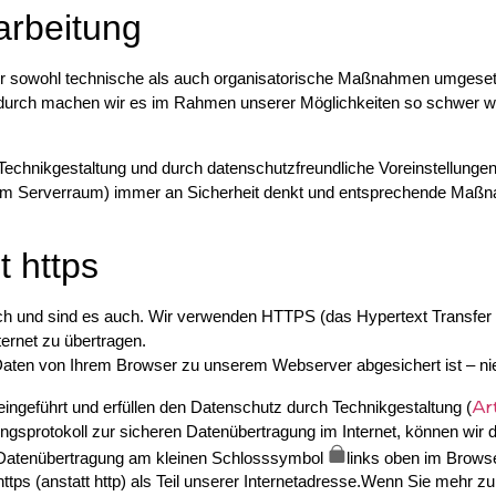
arbeitung
sowohl technische als auch organisatorische Maßnahmen umgesetzt
rch machen wir es im Rahmen unserer Möglichkeiten so schwer wie
echnikgestaltung und durch datenschutzfreundliche Voreinstellungen
um Serverraum) immer an Sicherheit denkt und entsprechende Maßnah
 https
ch und sind es auch. Wir verwenden HTTPS (das Hypertext Transfer P
ernet zu übertragen.
 Daten von Ihrem Browser zu unserem Webserver abgesichert ist – n
Ar
eingeführt und erfüllen den Datenschutz durch Technikgestaltung (
gsprotokoll zur sicheren Datenübertragung im Internet, können wir d
 Datenübertragung am kleinen Schlosssymbol
links oben im Browse
ttps (anstatt http) als Teil unserer Internetadresse.Wenn Sie meh