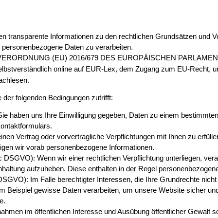
en transparente Informationen zu den rechtlichen Grundsätzen und V
 personenbezogene Daten zu verarbeiten.
auf die VERORDNUNG (EU) 2016/679 DES EUROPÄISCHEN PARLAMENT
lbstverständlich online auf EUR-Lex, dem Zugang zum EU-Recht, u
achlesen.
 der folgenden Bedingungen zutrifft:
: Sie haben uns Ihre Einwilligung gegeben, Daten zu einem bestimmten
ontaktformulars.
inen Vertrag oder vorvertragliche Verpflichtungen mit Ihnen zu erfüll
tigen wir vorab personenbezogene Informationen.
t. c DSGVO): Wenn wir einer rechtlichen Verpflichtung unterliegen, vera
chhaltung aufzuheben. Diese enthalten in der Regel personenbezogen
 f DSGVO): Im Falle berechtigter Interessen, die Ihre Grundrechte nich
eispiel gewisse Daten verarbeiten, um unsere Website sicher und wi
e.
men im öffentlichen Interesse und Ausübung öffentlicher Gewalt so