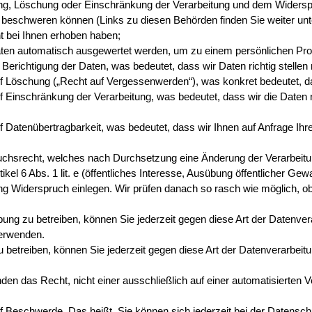
ng, Löschung oder Einschränkung der Verarbeitung und dem Widerspr
e beschweren können (Links zu diesen Behörden finden Sie weiter unt
ht bei Ihnen erhoben haben;
 Daten automatisch ausgewertet werden, um zu einem persönlichen Prof
erichtigung der Daten, was bedeutet, dass wir Daten richtig stellen 
f Löschung („Recht auf Vergessenwerden“), was konkret bedeutet, da
 Einschränkung der Verarbeitung, was bedeutet, dass wir die Daten n
 Datenübertragbarkeit, was bedeutet, dass wir Ihnen auf Anfrage Ih
chsrecht, welches nach Durchsetzung eine Änderung der Verarbeitung
el 6 Abs. 1 lit. e (öffentliches Interesse, Ausübung öffentlicher Gewalt
tung Widerspruch einlegen. Wir prüfen danach so rasch wie möglich,
g zu betreiben, können Sie jederzeit gegen diese Art der Datenvera
verwenden.
 betreiben, können Sie jederzeit gegen diese Art der Datenverarbeit
n das Recht, nicht einer ausschließlich auf einer automatisierten V
f Beschwerde. Das heißt, Sie können sich jederzeit bei der Datens